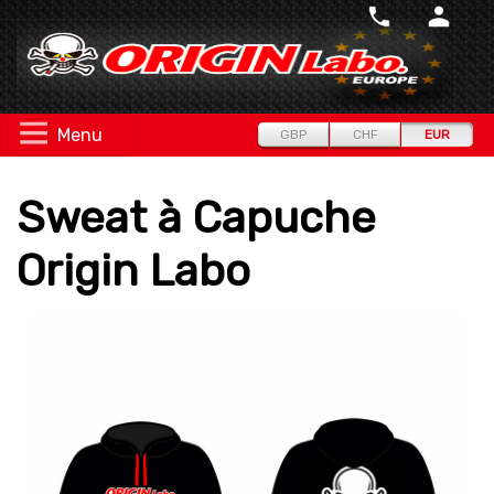
Menu
GBP
CHF
EUR
Sweat à Capuche
Origin Labo