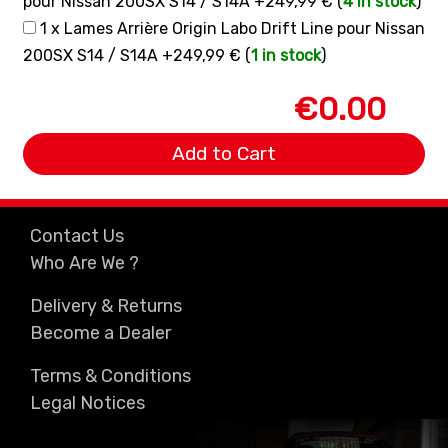
pour Nissan 200SX S14 / S14A +249,99 € (
4 in stock
)
1 x Lames Arrière Origin Labo Drift Line pour Nissan
200SX S14 / S14A +249,99 € (
1 in stock
)
€0.00
Add to Cart
Contact Us
Who Are We ?
Delivery & Returns
Become a Dealer
Terms & Conditions
Legal Notices