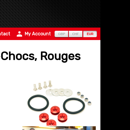
tact
My Account
GBP
CHF
EUR
e-Chocs, Rouges