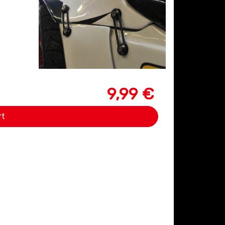
9,99 €
rt