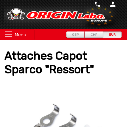
Menu
GBP
CHF
EUR
Attaches Capot
Sparco "Ressort"