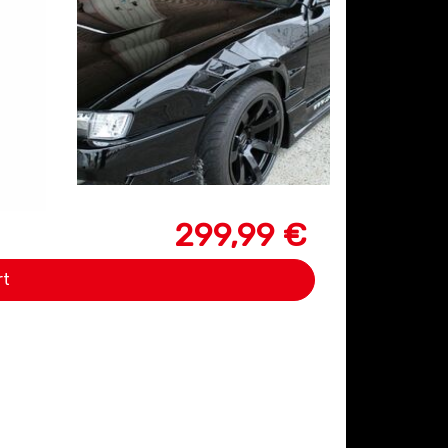
299,99 €
rt