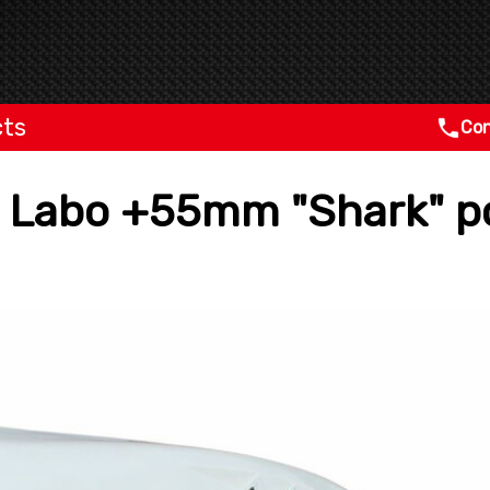
cts
Con
in Labo +55mm "Shark" 