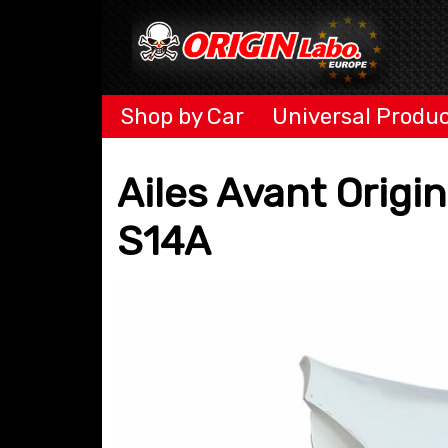
Shop by Car
Universal Produ
Ailes Avant Orig
S14A