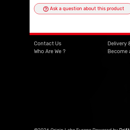
Ask a question about this product
Contact Us
Delivery 
Who Are We ?
Become a