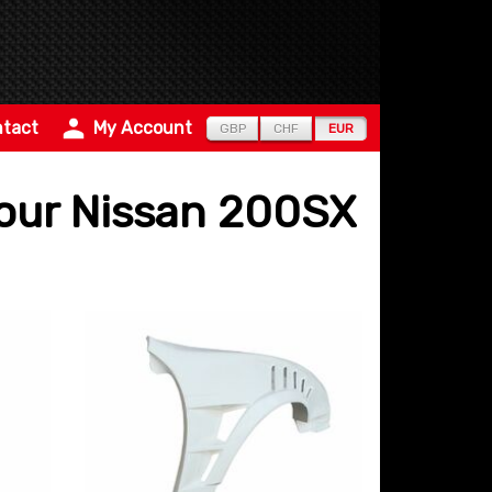
tact
My Account
GBP
CHF
EUR
pour Nissan 200SX