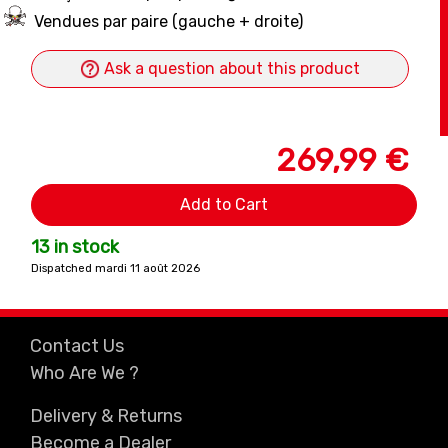
Vendues par paire (gauche + droite)
Ask a question about this product
269,99 €
Add to Cart
13 in stock
Dispatched mardi 11 août 2026
Contact Us
Who Are We ?
Delivery & Returns
Become a Dealer