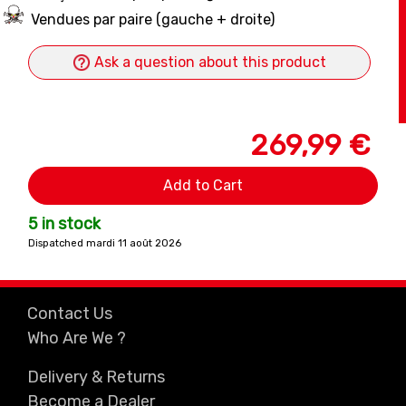
Vendues par paire (gauche + droite)
Ask a question about this product
269,99 €
Add to Cart
5 in stock
Dispatched mardi 11 août 2026
Contact Us
Who Are We ?
Delivery & Returns
Become a Dealer