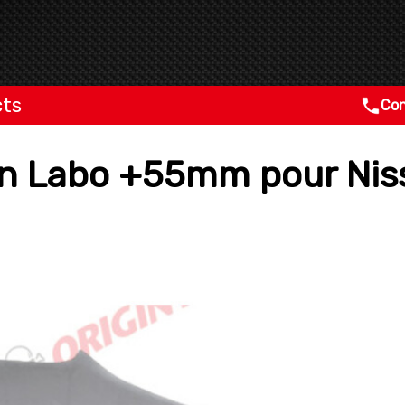
cts
Con
gin Labo +55mm pour Niss