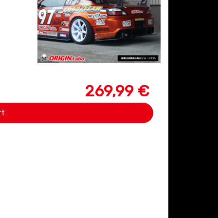
269,99 €
rt