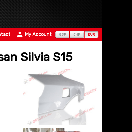
tact
My Account
GBP
CHF
EUR
an Silvia S15