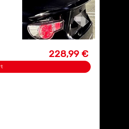
228,99 €
rt