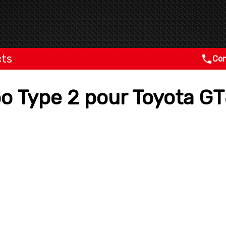
cts
Con
bo Type 2 pour Toyota G