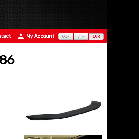
tact
My Account
GBP
CHF
EUR
T86