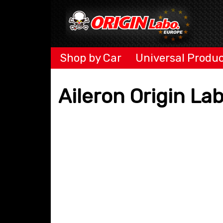
Shop by Car
Universal Produ
Aileron Origin La