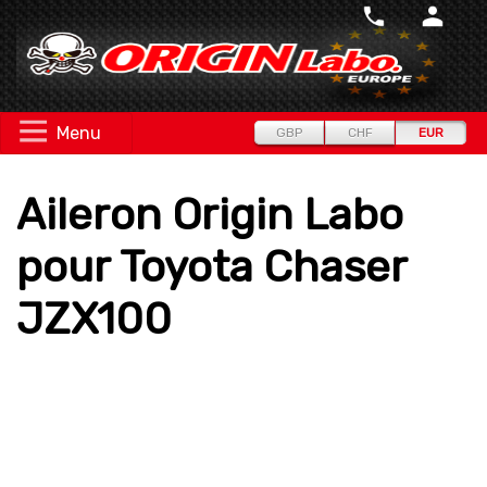
Menu
GBP
CHF
EUR
Aileron Origin Labo
pour Toyota Chaser
JZX100