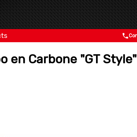
cts
Con
bo en Carbone "GT Style"