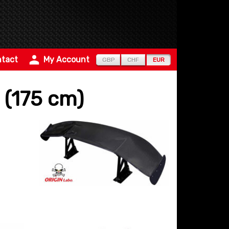
tact
My Account
GBP
CHF
EUR
 (175 cm)