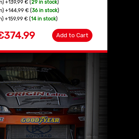
n) +139,99 € (
29 in stock
)
n) +144,99 € (
36 in stock
)
n) +159,99 € (
14 in stock
)
€374.99
Add to Cart