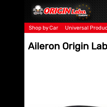
Shop by Car
Universal Produ
Aileron Origin La