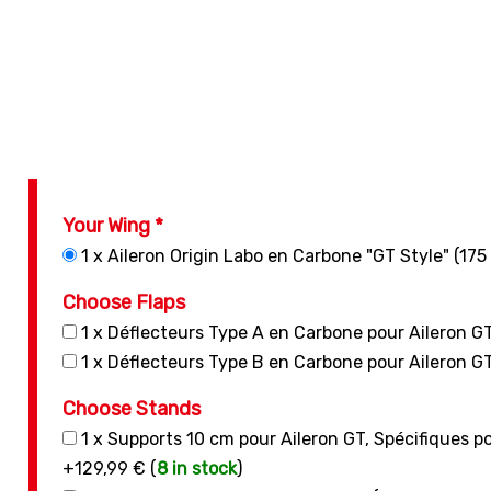
Your Wing *
1 x Aileron Origin Labo en Carbone "GT Style" (175
Choose Flaps
1 x Déflecteurs Type A en Carbone pour Aileron G
1 x Déflecteurs Type B en Carbone pour Aileron G
Choose Stands
1 x Supports 10 cm pour Aileron GT, Spécifiques pou
+129,99 € (
8 in stock
)