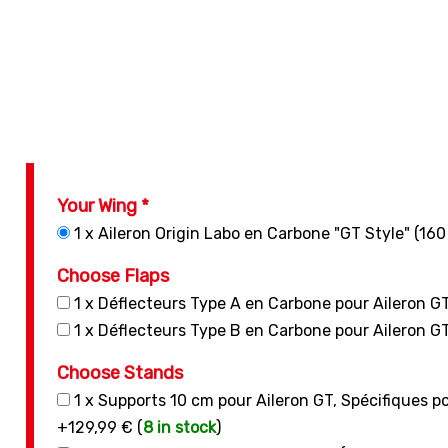
Your Wing *
1 x Aileron Origin Labo en Carbone "GT Style" (16
Choose Flaps
1 x Déflecteurs Type A en Carbone pour Aileron G
1 x Déflecteurs Type B en Carbone pour Aileron G
Choose Stands
1 x Supports 10 cm pour Aileron GT, Spécifiques pou
+129,99 € (
8 in stock
)