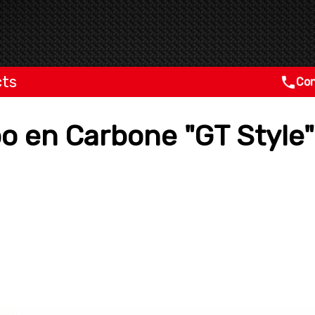
cts
Con
bo en Carbone "GT Style"