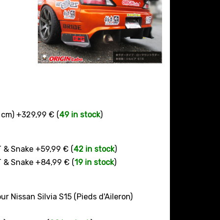
0 cm) +329,99 € (
49 in stock
)
T & Snake +59,99 € (
42 in stock
)
T & Snake +84,99 € (
19 in stock
)
r Nissan Silvia S15 (Pieds d'Aileron)