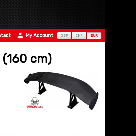
tact
My Account
GBP
CHF
EUR
 (160 cm)