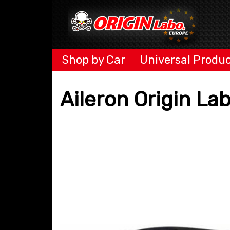
Shop by Car
Universal Produ
Aileron Origin La