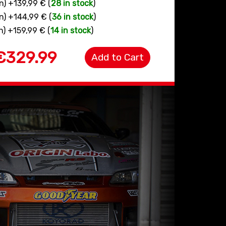
n) +139,99 € (
28 in stock
)
n) +144,99 € (
36 in stock
)
n) +159,99 € (
14 in stock
)
€329.99
Add to Cart